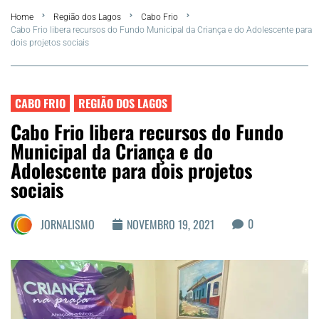
Home
Região dos Lagos
Cabo Frio
Summer
Cabo Frio libera recursos do Fundo Municipal da Criança e do Adolescente para
dois projetos sociais
Araruama
Região dos Lagos
CABO FRIO
REGIÃO DOS LAGOS
Cabo Frio libera recursos do Fundo
Agenda Cultural
Municipal da Criança e do
Adolescente para dois projetos
Colunistas
sociais
Matérias Exclusivas
0
JORNALISMO
NOVEMBRO 19, 2021