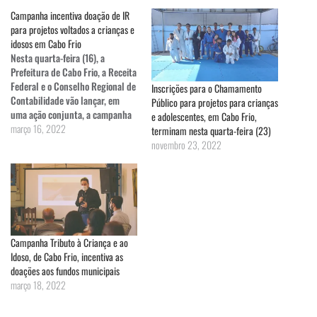
Campanha incentiva doação de IR
para projetos voltados a crianças e
idosos em Cabo Frio
Nesta quarta-feira (16), a
Prefeitura de Cabo Frio, a Receita
Federal e o Conselho Regional de
Inscrições para o Chamamento
Contabilidade vão lançar, em
Público para projetos para crianças
uma ação conjunta, a campanha
e adolescentes, em Cabo Frio,
“Tributo à Criança e ao Idoso”. O
março 16, 2022
terminam nesta quarta-feira (23)
evento será às 16h na Casa de
novembro 23, 2022
Cultura José de Dome (Charitas),
no Centro. Entre os convidados
estão…
Campanha Tributo à Criança e ao
Idoso, de Cabo Frio, incentiva as
doações aos fundos municipais
março 18, 2022