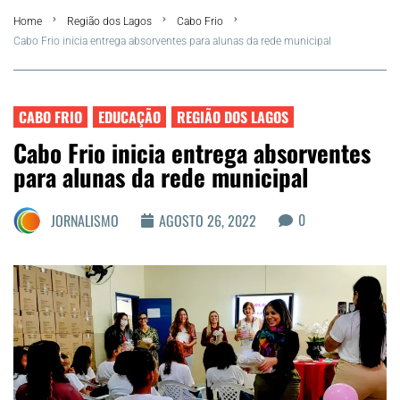
Home
Região dos Lagos
Cabo Frio
FLA Araru 2026
Cabo Frio inicia entrega absorventes para alunas da rede municipal
Araruama
CABO FRIO
EDUCAÇÃO
REGIÃO DOS LAGOS
Região dos Lagos
Cabo Frio inicia entrega absorventes
para alunas da rede municipal
Agenda Cultural
0
JORNALISMO
AGOSTO 26, 2022
Colunistas
Matérias Exclusivas