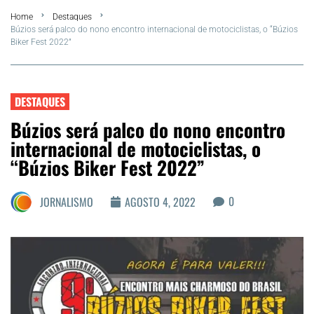
Home
Destaques
FLA Araru 2026
Búzios será palco do nono encontro internacional de motociclistas, o “Búzios
Biker Fest 2022”
Araruama
Região dos Lagos
DESTAQUES
Búzios será palco do nono encontro
Agenda Cultural
internacional de motociclistas, o
“Búzios Biker Fest 2022”
Colunistas
0
JORNALISMO
AGOSTO 4, 2022
Matérias Exclusivas