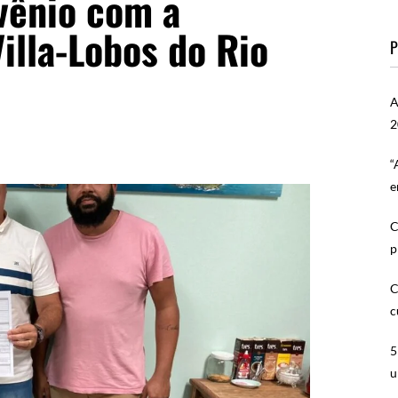
vênio com a
illa-Lobos do Rio
P
A
2
“
e
C
p
C
c
5
u