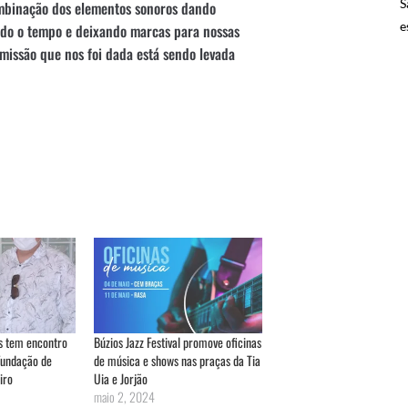
S
ombinação dos elementos sonoros dando
e
endo o tempo e deixando marcas para nossas
missão que nos foi dada está sendo levada
s tem encontro
Búzios Jazz Festival promove oficinas
Fundação de
de música e shows nas praças da Tia
iro
Uia e Jorjão
maio 2, 2024