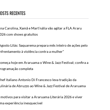
OSTS RECENTES
na Carolina, Xamã e Mart’nália vão agitar a FLA Araru
026 com shows gratuitos
Agosto Lilás: Saquarema prepara mês inteiro de ações pelo
nfrentamento à violência contra a mulher”
omeça hoje em Araruama o Wine & Jazz Festival; confira a
rogramação completa
hef italiano Antonio Di Francesco leva tradição da
ulinária de Abruzzo ao Wine & Jazz Festival de Araruama
 motivos para visitar a Araruama Literária 2026 e viver
ma experiência inesquecível