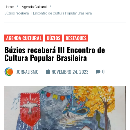
Home
Agenda Cultural
Summer
Búzios receberá III Encontro de Cultura Popular Brasileira
Araruama
AGENDA CULTURAL
BÚZIOS
DESTAQUES
Região dos Lagos
Búzios receberá III Encontro de
Cultura Popular Brasileira
Agenda Cultural
0
JORNALISMO
NOVEMBRO 24, 2023
Colunistas
Matérias Exclusivas