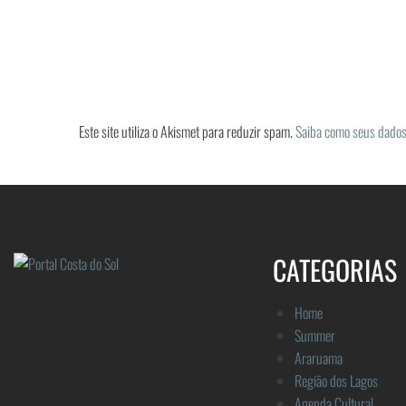
Este site utiliza o Akismet para reduzir spam.
Saiba como seus dados
CATEGORIAS
Home
Summer
Araruama
Região dos Lagos
Agenda Cultural