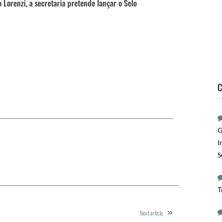
 Lorenzi, a secretaria pretende lançar o Selo
C
G
I
S
T
Next article