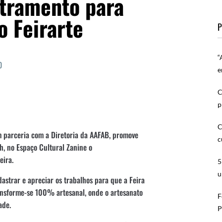
stramento para
o Feirarte
P
“
0
e
C
p
C
m parceria com a Diretoria da AAFAB, promove
c
h, no Espaço Cultural Zanine o
eira.
5
u
adastrar e apreciar os trabalhos para que a Feira
ansforme-se 100% artesanal, onde o artesanato
F
dade.
P