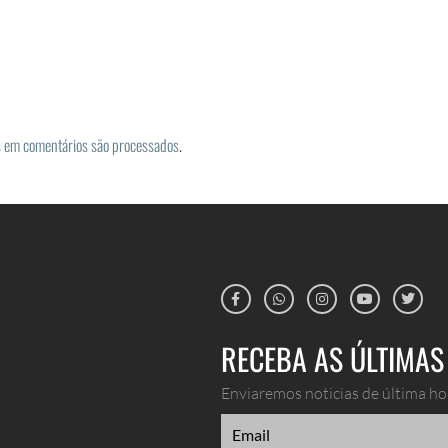
 em comentários são processados
.
RECEBA AS ÚLTIMAS 
Enviaremos noticias de última hor