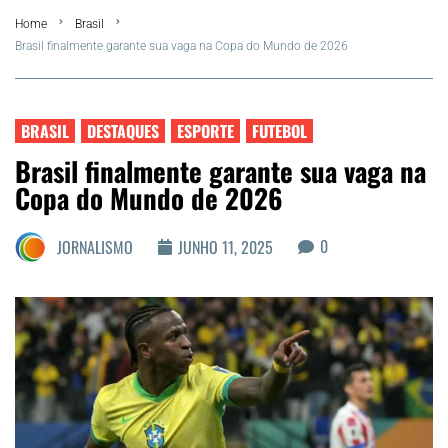
Home
Brasil
FLA Araru 2026
Brasil finalmente garante sua vaga na Copa do Mundo de 2026
Araruama
BRASIL
DESTAQUES
ESPORTE
FUTEBOL
Região dos Lagos
Brasil finalmente garante sua vaga na
Copa do Mundo de 2026
Agenda Cultural
0
JORNALISMO
JUNHO 11, 2025
Colunistas
Matérias Exclusivas