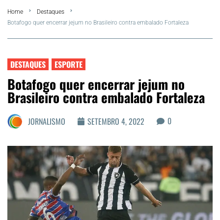
Home
Destaques
FLA Araru 2026
Botafogo quer encerrar jejum no Brasileiro contra embalado Fortaleza
Araruama
DESTAQUES
ESPORTE
Região dos Lagos
Botafogo quer encerrar jejum no
Brasileiro contra embalado Fortaleza
Agenda Cultural
0
JORNALISMO
SETEMBRO 4, 2022
Colunistas
Matérias Exclusivas