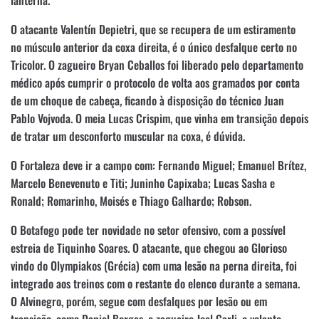
O atacante Valentín Depietri, que se recupera de um estiramento
no músculo anterior da coxa direita, é o único desfalque certo no
Tricolor. O zagueiro Bryan Ceballos foi liberado pelo departamento
médico após cumprir o protocolo de volta aos gramados por conta
de um choque de cabeça, ficando à disposição do técnico Juan
Pablo Vojvoda. O meia Lucas Crispim, que vinha em transição depois
de tratar um desconforto muscular na coxa, é dúvida.
O Fortaleza deve ir a campo com: Fernando Miguel; Emanuel Brítez,
Marcelo Benevenuto e Titi; Juninho Capixaba; Lucas Sasha e
Ronald; Romarinho, Moisés e Thiago Galhardo; Robson.
O Botafogo pode ter novidade no setor ofensivo, com a possível
estreia de Tiquinho Soares. O atacante, que chegou ao Glorioso
vindo do Olympiakos (Grécia) com uma lesão na perna direita, foi
integrado aos treinos com o restante do elenco durante a semana.
O Alvinegro, porém, segue com desfalques por lesão ou em
transição, como Daniel Borges, o zagueiro Joel Carli, o volante