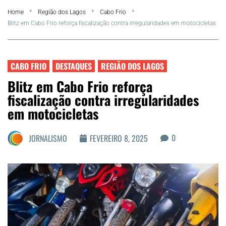
Home
Região dos Lagos
Cabo Frio
FLA Araru 2026
Blitz em Cabo Frio reforça fiscalização contra irregularidades em motocicletas
Araruama
CABO FRIO
DESTAQUES
REGIÃO DOS LAGOS
Região dos Lagos
Blitz em Cabo Frio reforça
fiscalização contra irregularidades
Agenda Cultural
em motocicletas
Colunistas
0
JORNALISMO
FEVEREIRO 8, 2025
Matérias Exclusivas