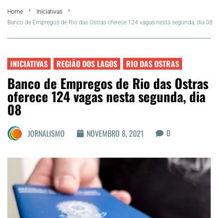
Home
Iniciativas
FLA Araru 2026
Banco de Empregos de Rio das Ostras oferece 124 vagas nesta segunda, dia 08
Araruama
INICIATIVAS
REGIÃO DOS LAGOS
RIO DAS OSTRAS
Região dos Lagos
Banco de Empregos de Rio das Ostras
oferece 124 vagas nesta segunda, dia
Agenda Cultural
08
Colunistas
0
JORNALISMO
NOVEMBRO 8, 2021
Matérias Exclusivas