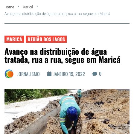
Home
Maricá
FLA Araru 2026
Avanço na distribuição de água tratada, rua a rua, segue em Maricá
Araruama
MARICÁ
REGIÃO DOS LAGOS
Região dos Lagos
Avanço na distribuição de água
tratada, rua a rua, segue em Maricá
Agenda Cultural
0
JORNALISMO
JANEIRO 19, 2022
Colunistas
Matérias Exclusivas