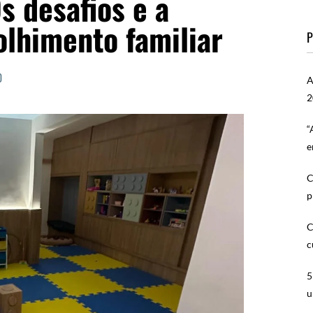
s desafios e a
olhimento familiar
P
0
A
2
“
e
C
p
C
c
5
u