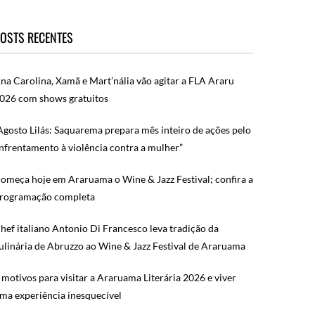
OSTS RECENTES
na Carolina, Xamã e Mart’nália vão agitar a FLA Araru
026 com shows gratuitos
Agosto Lilás: Saquarema prepara mês inteiro de ações pelo
nfrentamento à violência contra a mulher”
omeça hoje em Araruama o Wine & Jazz Festival; confira a
rogramação completa
hef italiano Antonio Di Francesco leva tradição da
ulinária de Abruzzo ao Wine & Jazz Festival de Araruama
 motivos para visitar a Araruama Literária 2026 e viver
ma experiência inesquecível