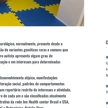
C
urológico, normalmente, presente desde o
ão de variantes genéticas raras e comuns que
ro autista apresenta algum grau de
cação e em interesses para determinadas
G
I
S
desenvolvimento atípico, manifestações
nteração social, padrões de comportamentos
um repertório restrito de interesses e atividade,
T
o de cada um e são classificadas atualmente
trativa da rede Inn Health center Brasil e USA,
l e Pedagógica, Natalia Alves.