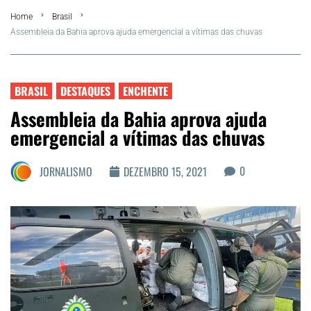
Home
Brasil
FLA Araru 2026
Assembleia da Bahia aprova ajuda emergencial a vítimas das chuvas
Araruama
BRASIL
DESTAQUES
ENCHENTE
Região dos Lagos
Assembleia da Bahia aprova ajuda
emergencial a vítimas das chuvas
Agenda Cultural
0
JORNALISMO
DEZEMBRO 15, 2021
Colunistas
Matérias Exclusivas