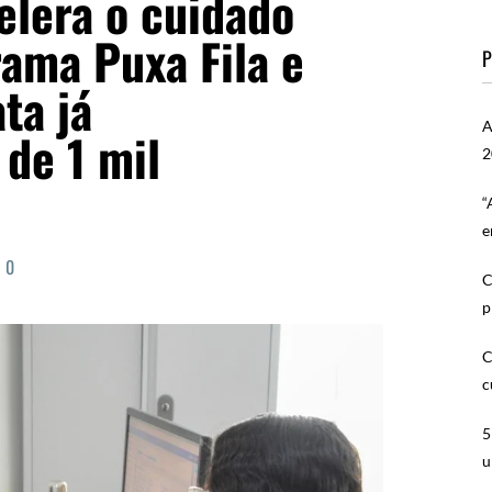
elera o cuidado
rama Puxa Fila e
P
ta já
A
de 1 mil
2
“
e
0
C
p
C
c
5
u