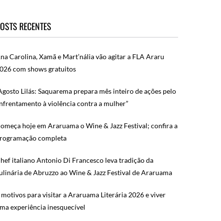
OSTS RECENTES
na Carolina, Xamã e Mart’nália vão agitar a FLA Araru
026 com shows gratuitos
Agosto Lilás: Saquarema prepara mês inteiro de ações pelo
nfrentamento à violência contra a mulher”
omeça hoje em Araruama o Wine & Jazz Festival; confira a
rogramação completa
hef italiano Antonio Di Francesco leva tradição da
ulinária de Abruzzo ao Wine & Jazz Festival de Araruama
 motivos para visitar a Araruama Literária 2026 e viver
ma experiência inesquecível