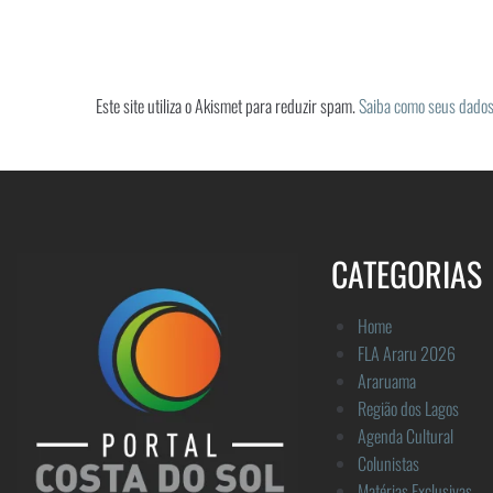
Este site utiliza o Akismet para reduzir spam.
Saiba como seus dados
CATEGORIAS
Home
FLA Araru 2026
Araruama
Região dos Lagos
Agenda Cultural
Colunistas
Matérias Exclusivas