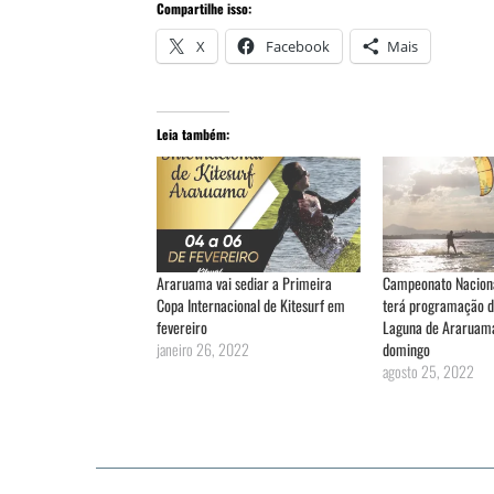
Compartilhe isso:
X
Facebook
Mais
Leia também:
Araruama vai sediar a Primeira
Campeonato Naciona
Copa Internacional de Kitesurf em
terá programação d
fevereiro
Laguna de Araruama
janeiro 26, 2022
domingo
agosto 25, 2022