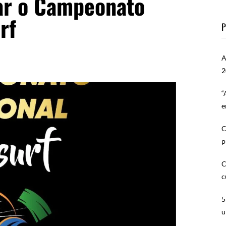
ar o Campeonato
rf
P
A
2
“
e
C
p
C
c
5
u