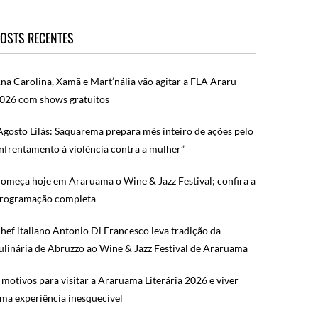
OSTS RECENTES
na Carolina, Xamã e Mart’nália vão agitar a FLA Araru
026 com shows gratuitos
Agosto Lilás: Saquarema prepara mês inteiro de ações pelo
nfrentamento à violência contra a mulher”
omeça hoje em Araruama o Wine & Jazz Festival; confira a
rogramação completa
hef italiano Antonio Di Francesco leva tradição da
ulinária de Abruzzo ao Wine & Jazz Festival de Araruama
 motivos para visitar a Araruama Literária 2026 e viver
ma experiência inesquecível