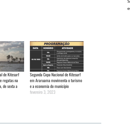
S
e
l de Kitesurf
Segunda Copa Nacional de Kitesurf
e regatas na
em Araruama movimenta o turismo
, de sexta a
e a economia do município
fevereiro 3, 2023