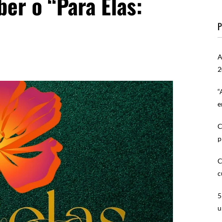
er o “Para Elas:
P
A
2
“
e
C
p
C
c
5
u