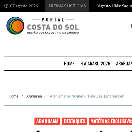
“Agosto Lilás: Saq
Começa hoje em Ara
Chef italiano Anton
5 motivos para visi
07 agosto 2026
ÚLTIMAS NOTÍCIAS
HOME
FLA ARARU 2026
ARARUA
Home
Araruama
Araruama vai receber o “Para Elas: Empreender”
ARARUAMA
DESTAQUES
MATÉRIAS EXCLUSIVA