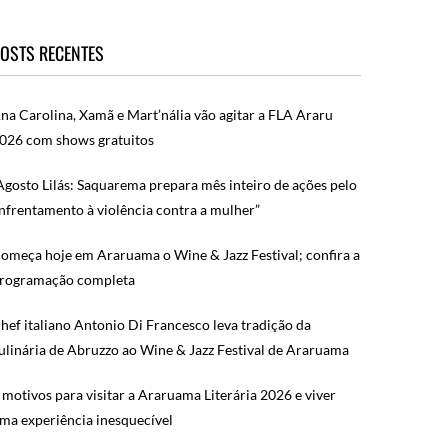
OSTS RECENTES
na Carolina, Xamã e Mart’nália vão agitar a FLA Araru
026 com shows gratuitos
Agosto Lilás: Saquarema prepara mês inteiro de ações pelo
nfrentamento à violência contra a mulher”
omeça hoje em Araruama o Wine & Jazz Festival; confira a
rogramação completa
hef italiano Antonio Di Francesco leva tradição da
ulinária de Abruzzo ao Wine & Jazz Festival de Araruama
 motivos para visitar a Araruama Literária 2026 e viver
ma experiência inesquecível