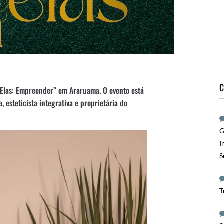
C
a Elas: Empreender” em Araruama. O evento está
esteticista integrativa e proprietária do
G
I
S
T