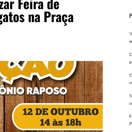
zar Feira de
gatos na Praça
P
“
e
C
p
C
c
5
u
F
P