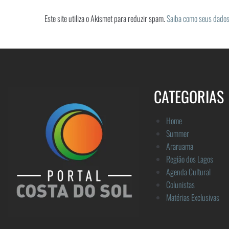
Este site utiliza o Akismet para reduzir spam.
Saiba como seus dados
CATEGORIAS
Home
Summer
Araruama
Região dos Lagos
Agenda Cultural
Colunistas
Matérias Exclusivas