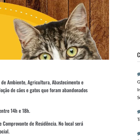
C
 de Ambiente, Agricultura, Abastecimento e
G
e Adoção de cães e gatos que foram abandonados
I
S
entre 14h e 18h.
T
e Comprovante de Residência. No local será
cial.