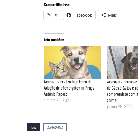
Compartilhe isso:
X
Facebook
Mais
Leia também:
Araruama realiza hoje Feira de
Araruama promove 
Adoção de cães e gatos na Praça
de Cães e Gatos e r
Antônio Raposo
compromisso com a
outubro 23, 2021
animal
janeiro 29, 2026
Tags:
ARARUAMA