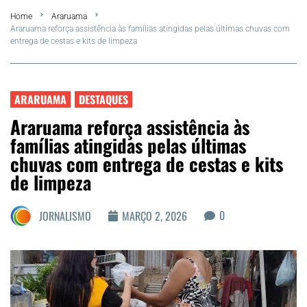
Home
Araruama
FLA Araru 2026
Araruama reforça assistência às famílias atingidas pelas últimas chuvas com
entrega de cestas e kits de limpeza
Araruama
Região dos Lagos
ARARUAMA
DESTAQUES
Araruama reforça assistência às
Agenda Cultural
famílias atingidas pelas últimas
chuvas com entrega de cestas e kits
Colunistas
de limpeza
Matérias Exclusivas
0
JORNALISMO
MARÇO 2, 2026