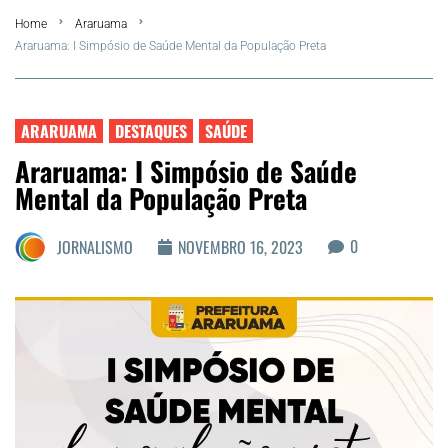
Home
Araruama
FLA Araru 2026
Araruama: I Simpósio de Saúde Mental da População Preta
Araruama
ARARUAMA
DESTAQUES
SAÚDE
Região dos Lagos
Araruama: I Simpósio de Saúde
Mental da População Preta
Agenda Cultural
0
JORNALISMO
NOVEMBRO 16, 2023
Colunistas
Matérias Exclusivas