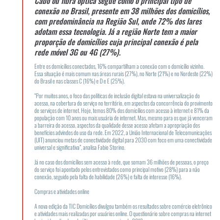
Cabo ou fibra óptica segue como o principal tipo de
conexão no Brasil, presente em 38 milhões dos domicílios,
com predominância na Região Sul, onde 72% dos lares
adotam essa tecnologia. Já a região Norte tem a maior
proporção de domicílios cuja principal conexão é pela
rede móvel 3G ou 4G (27%).
Entre os domicílios conectados, 16% compartilham a conexão com o domicílio vizinho.
Essa situação é mais comum nas áreas rurais (27%), no Norte (21%) e no Nordeste (22%)
do Brasil e nas classes C (16%) e D e E (25%).
“Por muitos anos, o foco das políticas de inclusão digital estava na universalização do
acesso, na cobertura do serviço no território, em aspectos da concorrência do provimento
de serviços de internet. Hoje, temos 80% dos domicílios com acesso à internet e 81% da
população com 10 anos ou mais usuária de internet. Mas, mesmo para os que já venceram
a barreira do acesso, aspectos da qualidade desse acesso afetam a apropriação dos
benefícios advindos do uso da rede. Em 2022, a União Internacional de Telecomunicações
(UIT) anunciou metas de conectividade digital para 2030 com foco em uma conectividade
universal e significativa”, analisa Fabio Storino.
Já no caso dos domicílios sem acesso à rede, que somam 36 milhões de pessoas, o preço
do serviço foi apontado pelos entrevistados como principal motivo (28%) para a não
conexão, seguido pela falta de habilidade (26%) e falta de interesse (16%).
Compras e atividades online
A nova edição da TIC Domicílios divulgou também os resultados sobre comércio eletrônico
e atividades mais realizadas por usuários online. O questionário sobre compras na internet