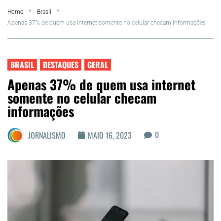
Home
Brasil
FLA Araru 2026
Apenas 37% de quem usa internet somente no celular checam informações
Araruama
BRASIL
DESTAQUES
GERAL
Região dos Lagos
Apenas 37% de quem usa internet
somente no celular checam
Agenda Cultural
informações
Colunistas
0
JORNALISMO
MAIO 16, 2023
Matérias Exclusivas