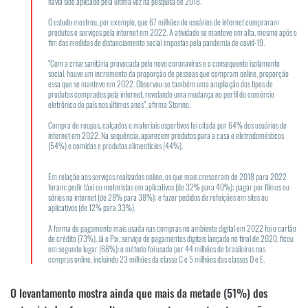
havia sido aplicado pela última vez na pesquisa de 2018.
O estudo mostrou, por exemplo, que 67 milhões de usuários de internet compraram
produtos e serviços pela internet em 2022. A atividade se manteve em alta, mesmo após o
fim das medidas de distanciamento social impostas pela pandemia de covid-19.
“Com a crise sanitária provocada pelo novo coronavírus e o consequente isolamento
social, houve um incremento da proporção de pessoas que compram online, proporção
essa que se manteve em 2022. Observou-se também uma ampliação dos tipos de
produtos comprados pela internet, revelando uma mudança no perfil do comércio
eletrônico do país nos últimos anos”, afirma Storino.
Compra de roupas, calçados e materiais esportivos foi citada por 64% dos usuários de
internet em 2022. Na sequência, aparecem produtos para a casa e eletrodomésticos
(54%) e comidas e produtos alimentícios (44%).
Em relação aos serviços realizados online, os que mais cresceram de 2018 para 2022
foram: pedir táxi ou motoristas em aplicativos (de 32% para 40%); pagar por filmes ou
séries na internet (de 28% para 38%); e fazer pedidos de refeições em sites ou
aplicativos (de 12% para 33%).
A forma de pagamento mais usada nas compras no ambiente digital em 2022 foi o cartão
de crédito (73%). Já o Pix, serviço de pagamentos digitais lançado no final de 2020, ficou
em segundo lugar (66%): o método foi usado por 44 milhões de brasileiros nas
compras online, incluindo 23 milhões da classe C e 5 milhões das classes D e E.
O levantamento mostra ainda que mais da metade (51%) dos