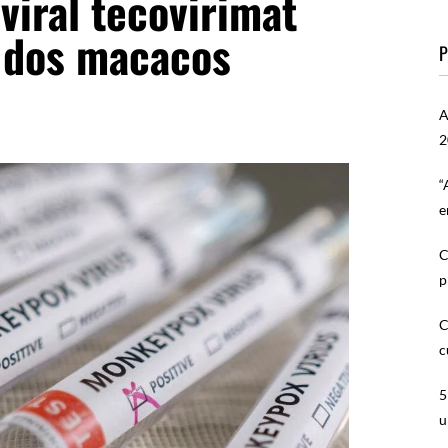
iviral tecovirimat
a dos macacos
P
A
2
“
e
C
p
C
c
5
u