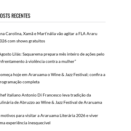
OSTS RECENTES
na Carolina, Xamã e Mart’nália vão agitar a FLA Araru
026 com shows gratuitos
Agosto Lilás: Saquarema prepara mês inteiro de ações pelo
nfrentamento à violência contra a mulher”
omeça hoje em Araruama o Wine & Jazz Festival; confira a
rogramação completa
hef italiano Antonio Di Francesco leva tradição da
ulinária de Abruzzo ao Wine & Jazz Festival de Araruama
 motivos para visitar a Araruama Literária 2026 e viver
ma experiência inesquecível