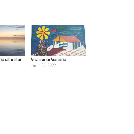
ma sob o olhar
As salinas de Araruama
janeiro 22, 2022