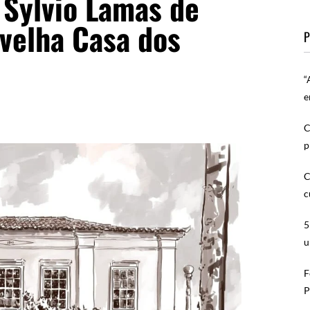
 Sylvio Lamas de
 velha Casa dos
P
“
e
C
p
C
c
5
u
F
P