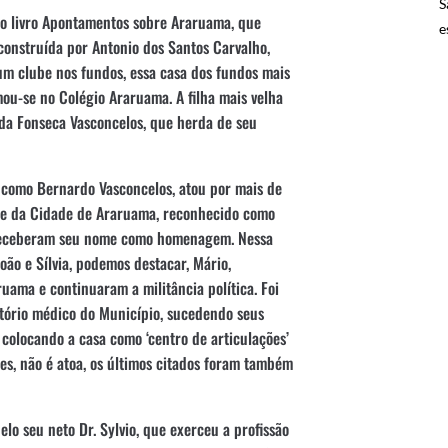
S
do livro Apontamentos sobre Araruama, que
e
 construída por Antonio dos Santos Carvalho,
m clube nos fundos, essa casa dos fundos mais
mou-se no Colégio Araruama. A filha mais velha
 da Fonseca Vasconcelos, que herda de seu
 como Bernardo Vasconcelos, atou por mais de
te da Cidade de Araruama, reconhecido como
 receberam seu nome como homenagem. Nessa
oão e Sílvia, podemos destacar, Mário,
ama e continuaram a militância política. Foi
tório médico do Município, sucedendo seus
colocando a casa como ‘centro de articulações’
es, não é atoa, os últimos citados foram também
lo seu neto Dr. Sylvio, que exerceu a profissão