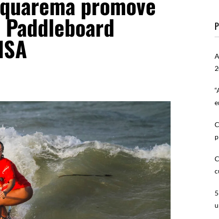
Saquarema promove
e Paddleboard
P
ISA
A
2
“
e
C
p
C
c
5
u