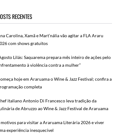
OSTS RECENTES
na Carolina, Xamã e Mart’nália vão agitar a FLA Araru
026 com shows gratuitos
Agosto Lilás: Saquarema prepara mês inteiro de ações pelo
nfrentamento à violência contra a mulher”
omeça hoje em Araruama o Wine & Jazz Festival; confira a
rogramação completa
hef italiano Antonio Di Francesco leva tradição da
ulinária de Abruzzo ao Wine & Jazz Festival de Araruama
 motivos para visitar a Araruama Literária 2026 e viver
ma experiência inesquecível