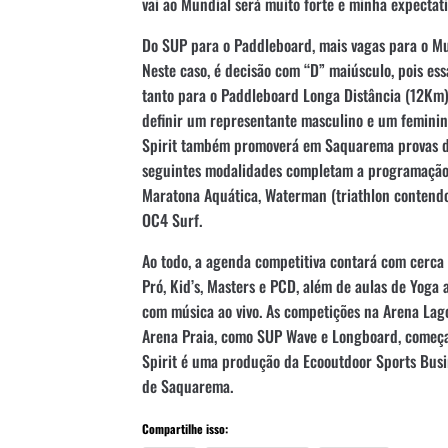
vai ao Mundial será muito forte e minha expectat
Do SUP para o Paddleboard, mais vagas para o M
Neste caso, é decisão com “D” maiúsculo, pois ess
tanto para o Paddleboard Longa Distância (12Km)
definir um representante masculino e um feminin
Spirit também promoverá em Saquarema provas d
seguintes modalidades completam a programação: C
Maratona Aquática, Waterman (triathlon contend
OC4 Surf.
Ao todo, a agenda competitiva contará com cerca 
Pró, Kid’s, Masters e PCD, além de aulas de Yoga a
com música ao vivo. As competições na Arena Lago
Arena Praia, como SUP Wave e Longboard, começa
Spirit é uma produção da Ecooutdoor Sports Busin
de Saquarema.
Compartilhe isso: