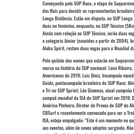
Começando pelo SUP Race, a etapa de Saquarema 
dos Reis para decidir os representantes brasilei
Longa Distância. Estão em disputa, no SUP Longa 
duas no feminino, enquanto, no SUP Técnico (5Km
Ainda com relação ao SUP Técnico, serão duas va
a categoria Júnior (nascidos a partir de 2004). 
Aloha Spirit, restam duas vagas para o Mundial d
Pelo quilate dos nomes que estarão em Saquarema
marco na história do SUP nacional: Lena Ribeiro
Americanos de 2019; Luiz Diniz, bicampeão mund
Guida, pentacampeão brasileiro de SUP Race; Ali
e Tri no SUP Sprint; Léo Gimenes, atual campeão b
campeã mundial da ISA de SUP Sprint em 2019. D
Américo Pinheiro, Diretor de Provas de SUP do A
CBSurf e recentemente convocado para ser o Tre
ISA, esteja empolgado: “Este é um momento no qu
aos eventos, além de novos adeptos surgindo. Não