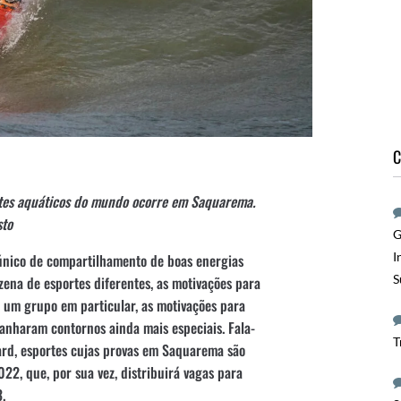
C
rtes aquáticos do mundo ocorre em Saquarema.
sto
G
I
único de compartilhamento de boas energias
S
ena de esportes diferentes, as motivações para
a um grupo em particular, as motivações para
anharam contornos ainda mais especiais. Fala-
T
ard, esportes cujas provas em Saquarema são
22, que, por sua vez, distribuirá vagas para
.