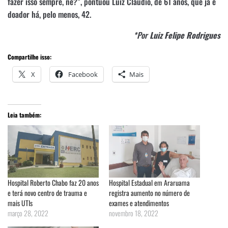
fazer isso sempre, né?”, pontuou Luiz Cláudio, de 61 anos, que já é
doador há, pelo menos, 42.
*Por
Luiz Felipe Rodrigues
Compartilhe isso:
X
Facebook
Mais
Leia também:
Hospital Roberto Chabo faz 20 anos
Hospital Estadual em Araruama
e terá novo centro de trauma e
registra aumento no número de
mais UTIs
exames e atendimentos
março 28, 2022
novembro 18, 2022