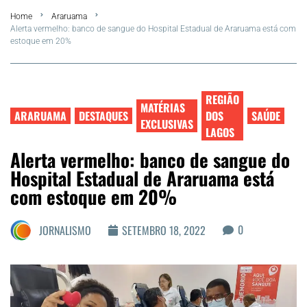
Home
Araruama
Summer
Alerta vermelho: banco de sangue do Hospital Estadual de Araruama está com
estoque em 20%
Araruama
Região dos Lagos
REGIÃO
MATÉRIAS
ARARUAMA
DESTAQUES
DOS
SAÚDE
EXCLUSIVAS
LAGOS
Agenda Cultural
Alerta vermelho: banco de sangue do
Hospital Estadual de Araruama está
Colunistas
com estoque em 20%
Matérias Exclusivas
0
JORNALISMO
SETEMBRO 18, 2022