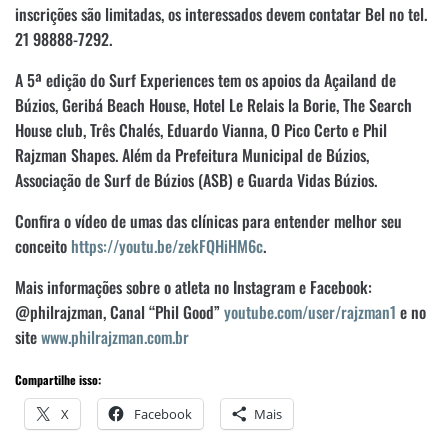
inscrições são limitadas, os interessados devem contatar Bel no tel.
21 98888-7292.
A 5ª edição do Surf Experiences tem os apoios da Açailand de
Búzios, Geribá Beach House, Hotel Le Relais la Borie, The Search
House club, Três Chalés, Eduardo Vianna, O Pico Certo e Phil
Rajzman Shapes. Além da Prefeitura Municipal de Búzios,
Associação de Surf de Búzios (ASB) e Guarda Vidas Búzios.
Confira o vídeo de umas das clínicas para entender melhor seu
conceito
https://youtu.be/zekFQHiHM6c
.
Mais informações sobre o atleta no Instagram e Facebook:
@philrajzman, Canal “Phil Good”
youtube.com/user/rajzman1
e no
site
www.philrajzman.com.br
Compartilhe isso:
X
Facebook
Mais