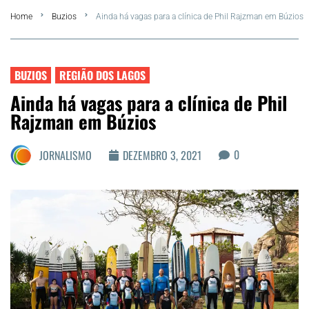
Home
Buzios
Ainda há vagas para a clínica de Phil Rajzman em Búzios
FLA Araru 2026
Araruama
BUZIOS
REGIÃO DOS LAGOS
Ainda há vagas para a clínica de Phil
Região dos Lagos
Rajzman em Búzios
Agenda Cultural
0
JORNALISMO
DEZEMBRO 3, 2021
Colunistas
Matérias Exclusivas