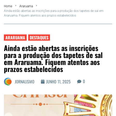
Home
Araruama
FLA Araru 2026
Ainda estão abertas as inscrições para a produção dos tapetes de sal em
Araruama. Fiquem atentos aos prazos estabelecidos
Araruama
Região dos Lagos
ARARUAMA
DESTAQUES
Ainda estão abertas as inscrições
Agenda Cultural
para a produção dos tapetes de sal
em Araruama. Fiquem atentos aos
Colunistas
prazos estabelecidos
Matérias Exclusivas
0
JORNALISMO
JUNHO 11, 2025