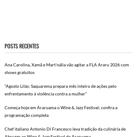
POSTS RECENTES
Ana Carolina, Xamã e Mart’nália vão agitar a FLA Araru 2026 com
shows gratuitos
“Agosto Lilás: Saquarema prepara mês inteiro de ações pelo
enfrentamento à violência contra a mulher”
Começa hoje em Araruama o Wine & Jazz Festival; confira a
programação completa
Chef italiano Antonio Di Francesco leva tradição da culinária de
Abruzzo ao Wine & Jazz Festival de Araruama