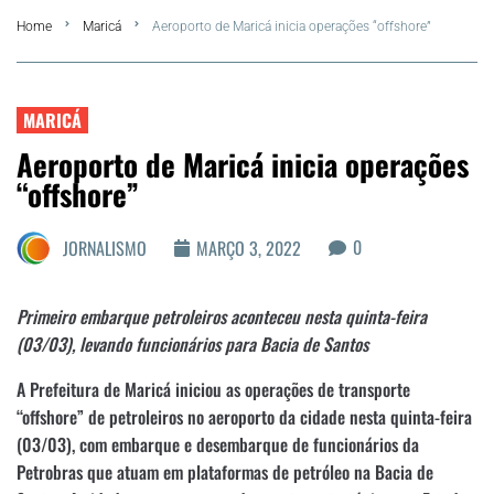
Home
Maricá
Aeroporto de Maricá inicia operações “offshore”
FLA Araru 2026
Araruama
MARICÁ
Aeroporto de Maricá inicia operações
Região dos Lagos
“offshore”
Agenda Cultural
0
JORNALISMO
MARÇO 3, 2022
Colunistas
Primeiro embarque petroleiros aconteceu nesta quinta-feira
Matérias Exclusivas
(03/03), levando funcionários para Bacia de Santos
A Prefeitura de Maricá iniciou as operações de transporte
“offshore” de petroleiros no aeroporto da cidade nesta quinta-feira
(03/03), com embarque e desembarque de funcionários da
Petrobras que atuam em plataformas de petróleo na Bacia de