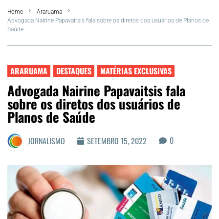
Home
Araruama
FLA Araru 2026
Advogada Nairine Papavaitsis fala sobre os diretos dos usuários de Planos de
Saúde
Araruama
Região dos Lagos
ARARUAMA
DESTAQUES
MATÉRIAS EXCLUSIVAS
Advogada Nairine Papavaitsis fala
Agenda Cultural
sobre os diretos dos usuários de
Planos de Saúde
Colunistas
0
JORNALISMO
SETEMBRO 15, 2022
Matérias Exclusivas