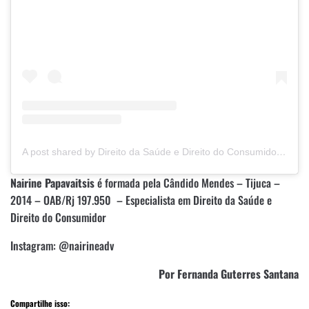
A post shared by Direito da Saúde e Direito do Consumidor
(@n
Nairine Papavaitsis
é formada pela Cândido Mendes – Tijuca –
2014 – OAB/Rj 197.950 – Especialista em Direito da Saúde e
Direito do Consumidor
Instagram: @nairineadv
Por Fernanda Guterres Santana
Compartilhe isso: