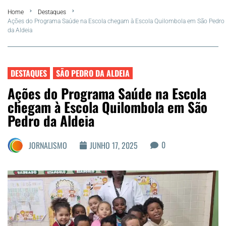
Home
Destaques
FLA Araru 2026
Ações do Programa Saúde na Escola chegam à Escola Quilombola em São Pedro
da Aldeia
Araruama
Região dos Lagos
DESTAQUES
SÃO PEDRO DA ALDEIA
Ações do Programa Saúde na Escola
Agenda Cultural
chegam à Escola Quilombola em São
Pedro da Aldeia
Colunistas
0
JORNALISMO
JUNHO 17, 2025
Matérias Exclusivas