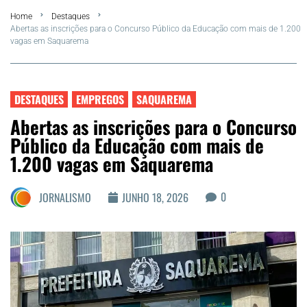
Home
Destaques
FLA Araru 2026
Abertas as inscrições para o Concurso Público da Educação com mais de 1.200
vagas em Saquarema
Araruama
Região dos Lagos
DESTAQUES
EMPREGOS
SAQUAREMA
Abertas as inscrições para o Concurso
Agenda Cultural
Público da Educação com mais de
1.200 vagas em Saquarema
Colunistas
0
JORNALISMO
JUNHO 18, 2026
Matérias Exclusivas