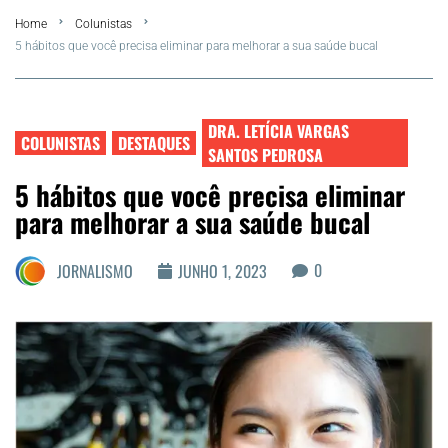
Home
Colunistas
FLA Araru 2026
5 hábitos que você precisa eliminar para melhorar a sua saúde bucal
Araruama
DRA. LETÍCIA VARGAS
Região dos Lagos
COLUNISTAS
DESTAQUES
SANTOS PEDROSA
5 hábitos que você precisa eliminar
Agenda Cultural
para melhorar a sua saúde bucal
Colunistas
0
JORNALISMO
JUNHO 1, 2023
Matérias Exclusivas