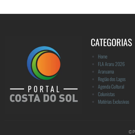
CATEGORIAS
Home
FLA Araru 2026
Araruama
Região dos Lagos
Agenda Cultural
Colunistas
Matérias Exclusivas
©Po