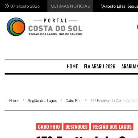
“Agosto Lilás: Saq
Começa hoje em Ara
Chef italiano Anton
5 motivos para visi
07 agosto 2026
ÚLTIMAS NOTÍCIAS
HOME
FLA ARARU 2026
ARARUA
Home
Região dos Lagos
Cabo Frio
17º Festival do Camarão come
CABO FRIO
DESTAQUES
REGIÃO DOS LAGOS