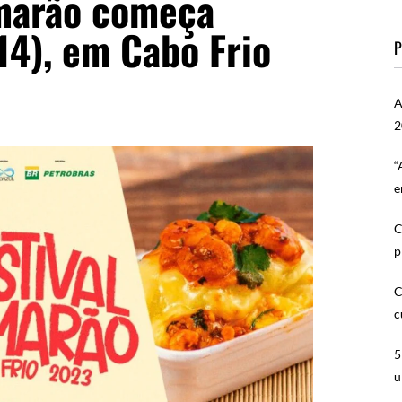
amarão começa
(14), em Cabo Frio
P
A
2
“
e
C
p
C
c
5
u