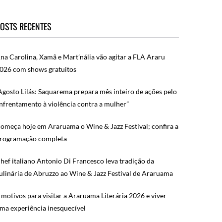
OSTS RECENTES
na Carolina, Xamã e Mart’nália vão agitar a FLA Araru
026 com shows gratuitos
Agosto Lilás: Saquarema prepara mês inteiro de ações pelo
nfrentamento à violência contra a mulher”
omeça hoje em Araruama o Wine & Jazz Festival; confira a
rogramação completa
hef italiano Antonio Di Francesco leva tradição da
ulinária de Abruzzo ao Wine & Jazz Festival de Araruama
 motivos para visitar a Araruama Literária 2026 e viver
ma experiência inesquecível